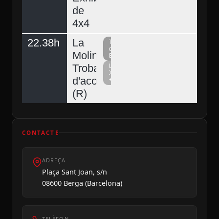
de
4x4
22.38h
La
Televisió
del
Molina,
Berguedà
Trobada
La
Xarxa
d'acordionistes
+
(R)
CONTACTE
ADREÇA
Plaça Sant Joan, s/n
08600 Berga (Barcelona)
TELÈFON