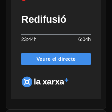
Redifusió
23:44h
6:04h
Veure el directe