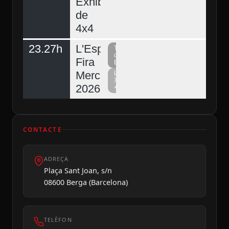
Exhibició
de
4x4
23.27h
L'Espunyola,
Televisió
del
Fira
Berguedà
Mercat
La
Xarxa
2026
+
CONTACTE
ADREÇA
Plaça Sant Joan, s/n
08600 Berga (Barcelona)
TELÈFON