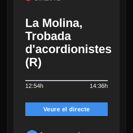
La Molina,
Trobada
d'acordionistes
(R)
12:54h
14:36h
Veure el directe