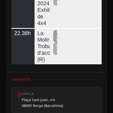
2024.
+
Exhibició
de
4x4
22.38h
La
Televisió
del
Molina,
Berguedà
Trobada
La
Xarxa
d'acordionistes
+
(R)
CONTACTE
ADREÇA
Plaça Sant Joan, s/n
08600 Berga (Barcelona)