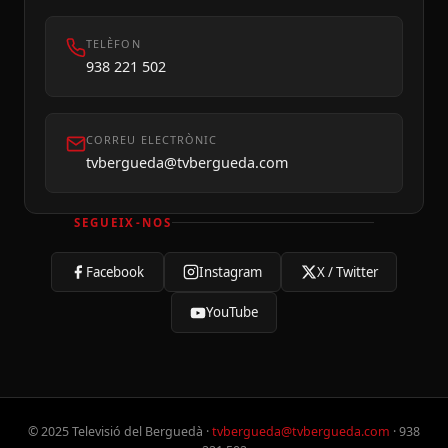
TELÈFON
938 221 502
CORREU ELECTRÒNIC
tvbergueda@tvbergueda.com
SEGUEIX-NOS
Facebook
Instagram
X / Twitter
YouTube
© 2025 Televisió del Berguedà ·
tvbergueda@tvbergueda.com
· 938