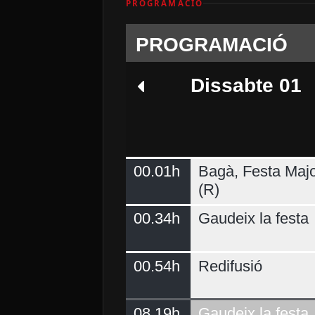
PROGRAMACIÓ
PROGRAMACIÓ
Dissabte 01
00.01h
Bagà, Festa Majo
Dimarts 04
(R)
00.34h
Gaudeix la festa
00.54h
Redifusió
08.19h
Gaudeix la festa