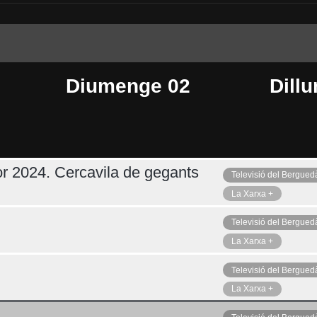
Diumenge 02
Dillu
r 2024. Cercavila de gegants
Televisió del Bergued
Dimecres 05
Ahir
La Xarxa +
Televisió del Bergued
La Xarxa +
Televisió del Bergued
La Xarxa +