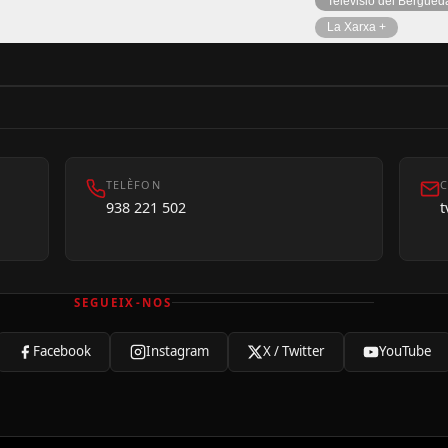
Televisió del Bergued
La Xarxa +
TELÈFON
C
938 221 502
SEGUEIX-NOS
Facebook
Instagram
X / Twitter
YouTube