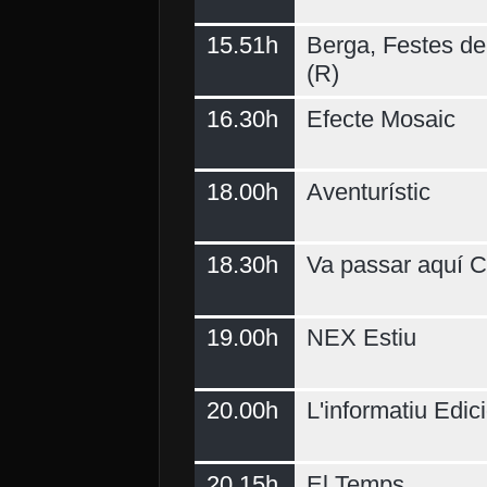
15.51h
Berga, Festes del
(R)
16.30h
Efecte Mosaic
18.00h
Aventurístic
18.30h
Va passar aquí C
19.00h
NEX Estiu
20.00h
L'informatiu Edici
20.15h
El Temps