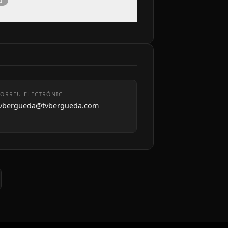
à
ORREU ELECTRÒNIC
tvbergueda@tvbergueda.com