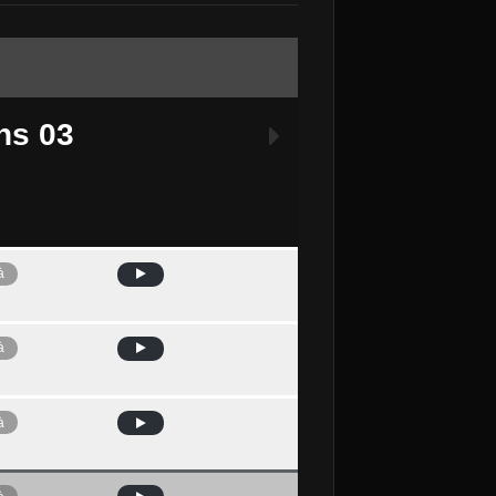
ns 03
à
Avui
à
à