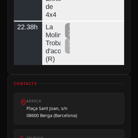
de
4x4
22.38h
La
Televisió
del
Molina,
Berguedà
Trobada
La
Xarxa
d'acordionistes
+
(R)
CONTACTE
ADREÇA
Plaça Sant Joan, s/n
08600 Berga (Barcelona)
TELÈFON