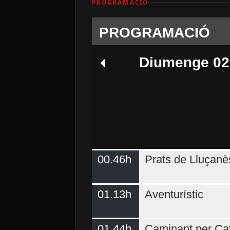
PROGRAMACIÓ
PROGRAMACIÓ
Diumenge 02
00.46h
Prats de Lluçanè
Dimecres 05
01.13h
Aventurístic
01.44h
Caminant per Ca