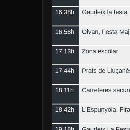
16.38h
Gaudeix la festa
16.56h
Olvan, Festa Maj
17.13h
Zona escolar
17.44h
Prats de Lluçanè
18.11h
Carreteres secun
18.42h
L'Espunyola, Fir
19.18h
Gaudeix La Fest