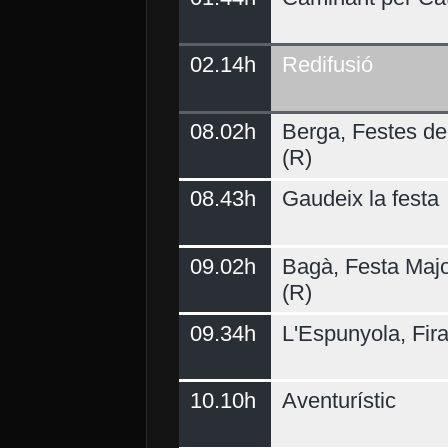
02.14h
Redifusió
Demà
08.02h
Berga, Festes del
(R)
08.43h
Gaudeix la festa
09.02h
Bagà, Festa Majo
(R)
09.34h
L'Espunyola, Fir
10.10h
Aventurístic