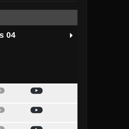
s 04
à
Avui
à