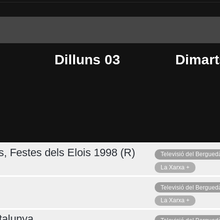
Dilluns 03
Dimart
s, Festes dels Elois 1998 (R)
Televisió del Bergued
Dijous 06
Ahir
La Xarxa +
Televisió del Bergued
La Xarxa +
talunya