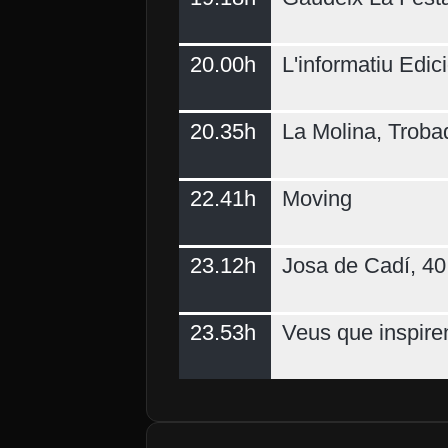
20.00h
L'informatiu Edici
20.35h
La Molina, Troba
22.41h
Moving
23.12h
Josa de Cadí, 40 
23.53h
Veus que inspire