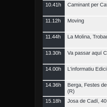
10.41h
Caminant per Ca
11.12h
Moving
11.44h
La Molina, Troba
13.30h
Va passar aquí C
14.00h
L'informatiu Edici
14.36h
Berga, Festes del
(R)
15.18h
Josa de Cadí, 40 