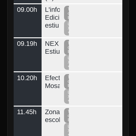
09.00h
L'informatiu
Televisió
del
Edició
Berguedà
estiu
La
Xarxa
+
09.19h
NEX
Televisió
del
Estiu
Berguedà
La
Dimarts 04
Xarxa
+
10.20h
Efecte
Televisió
del
Mosaic
Berguedà
La
Xarxa
+
11.45h
Zona
Televisió
del
escolar
Berguedà
La
Xarxa
+