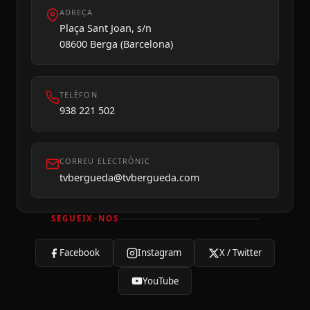
ADREÇA
Plaça Sant Joan, s/n
08600 Berga (Barcelona)
TELÈFON
938 221 502
CORREU ELECTRÒNIC
tvbergueda@tvbergueda.com
SEGUEIX-NOS
Facebook
Instagram
X / Twitter
YouTube