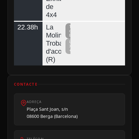
de
4x4
22.38h
La
Televisió
del
Molina,
Berguedà
Trobada
La
Xarxa
d'acordionistes
+
(R)
CONTACTE
ADREÇA
Plaça Sant Joan, s/n
08600 Berga (Barcelona)
TELÈFON