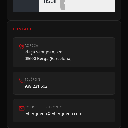
inspiren
Xarxa
+
CONTACTE
ADREÇA
Dilluns 10
Plaça Sant Joan, s/n
08600 Berga (Barcelona)
TELÈFON
938 221 502
CORREU ELECTRÒNIC
tvbergueda@tvbergueda.com