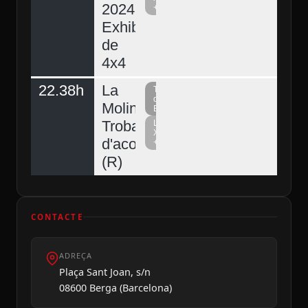
2024.
+
Exhibició
de
4x4
22.38h
La
Televisió
del
Molina,
Berguedà
Trobada
La
Xarxa
d'acordionistes
+
(R)
CONTACTE
ADREÇA
Plaça Sant Joan, s/n
08600 Berga (Barcelona)