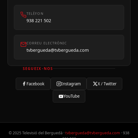
TELÈFON
938 221 502
CORREU ELECTRÒNIC
tvbergueda@tvbergueda.com
SEGUEIX-NOS
Facebook
Instagram
X / Twitter
YouTube
© 2025 Televisió del Berguedà ·
tvbergueda@tvbergueda.com
· 938