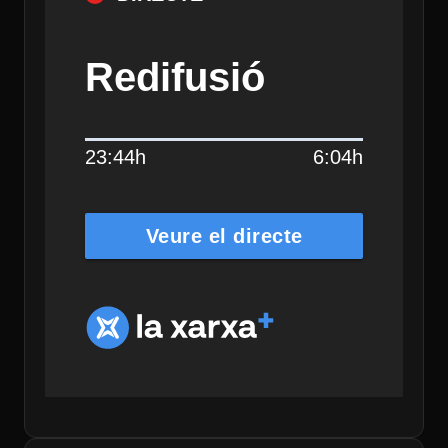
Redifusió
23:44h
6:04h
Veure el directe