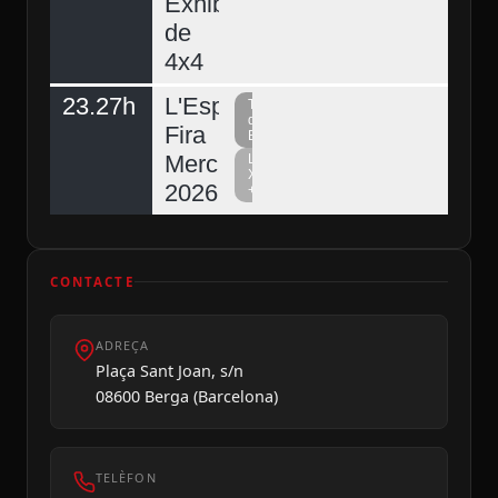
Exhibició
de
4x4
23.27h
L'Espunyola,
Televisió
del
Fira
Berguedà
Mercat
La
Xarxa
2026
+
CONTACTE
ADREÇA
Plaça Sant Joan, s/n
08600 Berga (Barcelona)
TELÈFON