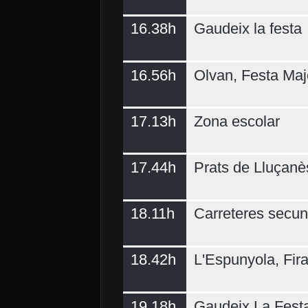
16.38h
Gaudeix la festa
16.56h
Olvan, Festa Maj
17.13h
Zona escolar
17.44h
Prats de Lluçanè
18.11h
Carreteres secun
18.42h
L'Espunyola, Fir
19.18h
Gaudeix La Fest