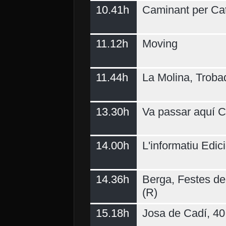
10.41h
Caminant per Ca
11.12h
Moving
11.44h
La Molina, Troba
13.30h
Va passar aquí C
14.00h
L'informatiu Edici
14.36h
Berga, Festes del
(R)
15.18h
Josa de Cadí, 40 