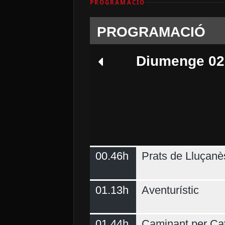
PROGRAMACIÓ
PROGRAMACIÓ
Diumenge 02
00.46h
Prats de Lluçanè
Dimecres 05
01.13h
Aventurístic
01.44h
Caminant per Ca