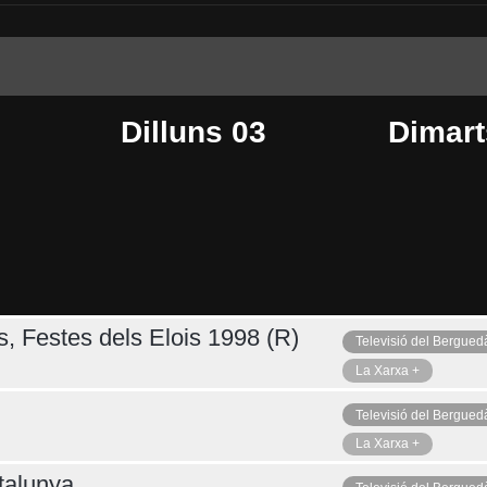
Dilluns 03
Dimart
s, Festes dels Elois 1998 (R)
Televisió del Bergued
Dijous 06
Ahir
La Xarxa +
Televisió del Bergued
La Xarxa +
talunya