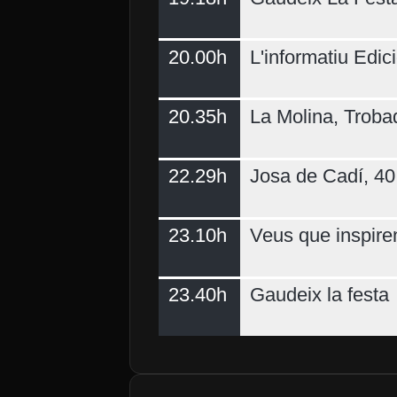
20.00h
L'informatiu Edici
20.35h
La Molina, Troba
22.29h
Josa de Cadí, 40 
23.10h
Veus que inspire
23.40h
Gaudeix la festa