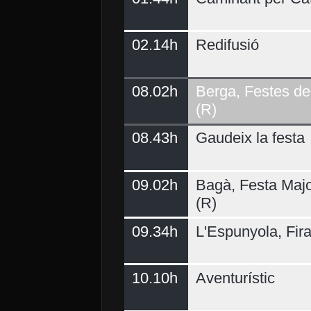
02.14h
Redifusió
Demà
08.02h
Berga, Festes del
(R)
08.43h
Gaudeix la festa
09.02h
Bagà, Festa Majo
(R)
09.34h
L'Espunyola, Fir
10.10h
Aventurístic