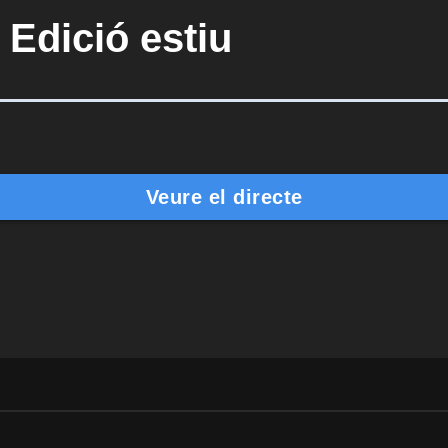
 Edició estiu
Veure el directe