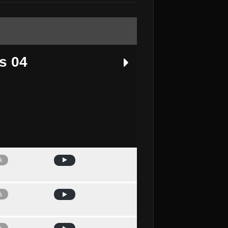
s 04
à
Avui
à