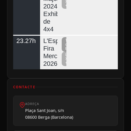
Xarxa
2024.
+
Exhibició
de
4x4
23.27h
L'Espunyola,
Televisió
del
Fira
Berguedà
Mercat
La
Xarxa
2026
+
CONTACTE
ADREÇA
Plaça Sant Joan, s/n
08600 Berga (Barcelona)