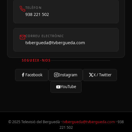
TELÈFON
938 221 502
CORREU ELECTRÒNIC
tvbergueda@tvbergueda.com
SEGUEIX-NOS
Facebook
Instagram
X / Twitter
YouTube
© 2025 Televisió del Berguedà ·
tvbergueda@tvbergueda.com
· 938
221 502