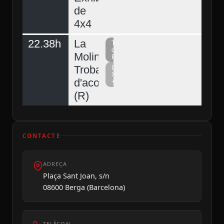
de
4x4
22.38h
La
Televisió
del
Molina,
Berguedà
Trobada
La
Xarxa
d'acordionistes
+
(R)
CONTACTE
ADREÇA
Plaça Sant Joan, s/n
08600 Berga (Barcelona)
TELÈFON