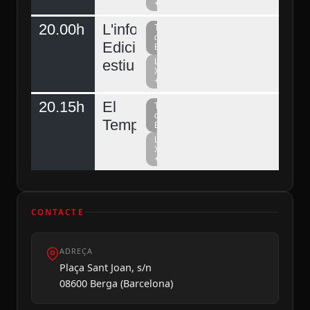
+
20.00h
L'informatiu
Televisió
del
Edició
Berguedà
estiu
La
Xarxa
+
20.15h
El
Televisió
del
Temps
Berguedà
La
Xarxa
+
CONTACTE
ADREÇA
Plaça Sant Joan, s/n
08600 Berga (Barcelona)