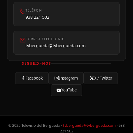
TELÈFON
938 221 502
CORREU ELECTRÒNIC
tvbergueda@tvbergueda.com
SEGUEIX-NOS
Facebook
Instagram
X / Twitter
YouTube
© 2025 Televisió del Berguedà ·
tvbergueda@tvbergueda.com
· 938
221 502