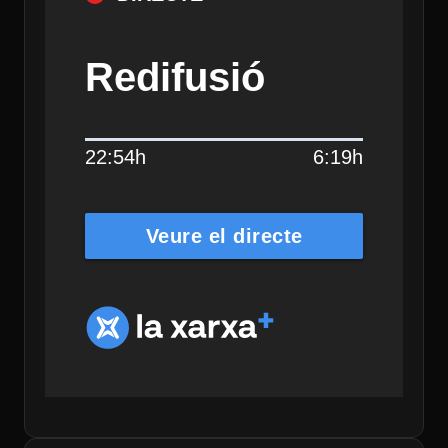
Redifusió
22:54h
6:19h
Veure el directe