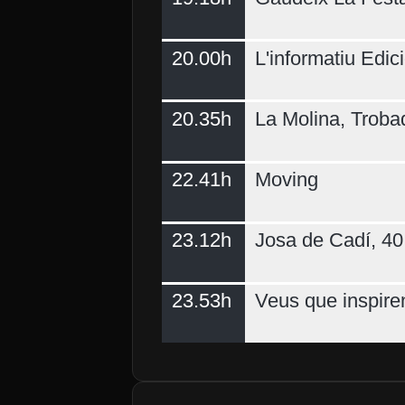
20.00h
L'informatiu Edici
20.35h
La Molina, Troba
22.41h
Moving
23.12h
Josa de Cadí, 40 
23.53h
Veus que inspire