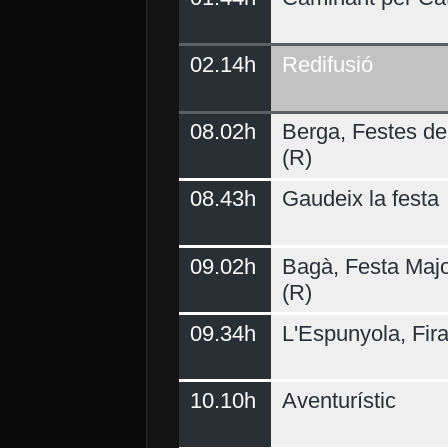
02.14h
Redifusió
Demà
08.02h
Berga, Festes del
(R)
08.43h
Gaudeix la festa
09.02h
Bagà, Festa Majo
(R)
09.34h
L'Espunyola, Fir
10.10h
Aventurístic