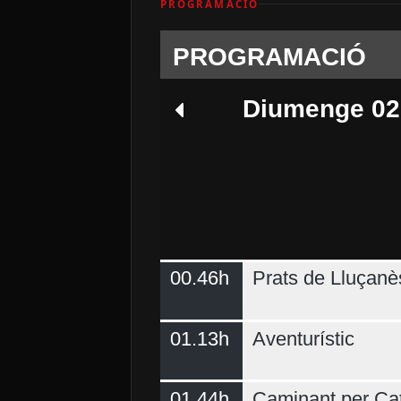
PROGRAMACIÓ
PROGRAMACIÓ
Diumenge 02
00.46h
Prats de Lluçanè
Dimecres 05
01.13h
Aventurístic
01.44h
Caminant per Ca