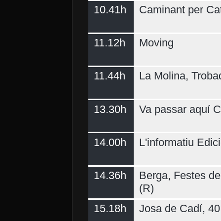
10.41h
Caminant per Ca
11.12h
Moving
11.44h
La Molina, Troba
13.30h
Va passar aquí C
14.00h
L'informatiu Edici
14.36h
Berga, Festes del
(R)
15.18h
Josa de Cadí, 40 