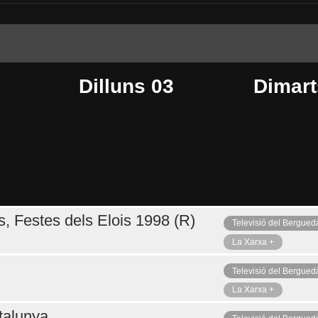
Dilluns 03
Dimart
s, Festes dels Elois 1998 (R)
Televisió del Bergued
Dijous 06
Ahir
La Xarxa +
Televisió del Bergued
La Xarxa +
talunya