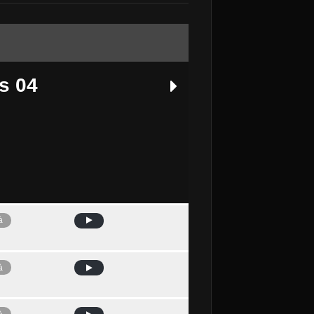
s 04
à
Avui
à