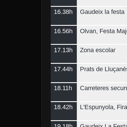
16.38h
Gaudeix la festa
16.56h
Olvan, Festa Maj
17.13h
Zona escolar
17.44h
Prats de Lluçanè
18.11h
Carreteres secun
18.42h
L'Espunyola, Fir
19.18h
Gaudeix La Fest