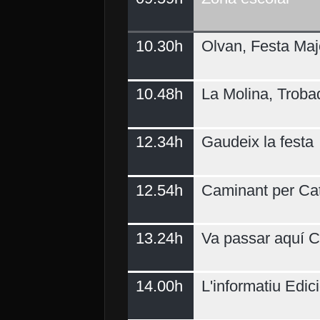
10.30h
Olvan, Festa Maj
Demà
10.48h
La Molina, Troba
12.34h
Gaudeix la festa
12.54h
Caminant per Ca
13.24h
Va passar aquí C
14.00h
L'informatiu Edici