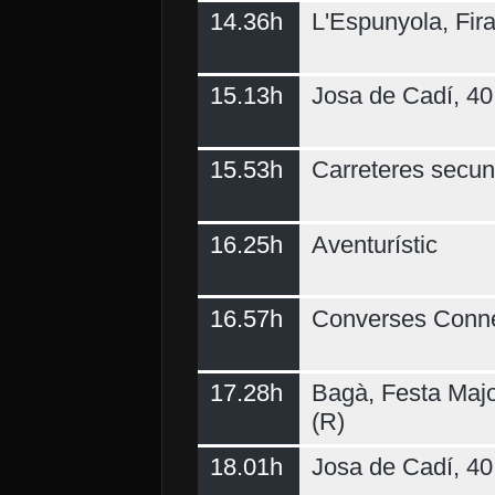
14.36h
L'Espunyola, Fir
15.13h
Josa de Cadí, 40 
15.53h
Carreteres secun
16.25h
Aventurístic
16.57h
Converses Conne
17.28h
Bagà, Festa Majo
(R)
18.01h
Josa de Cadí, 40 