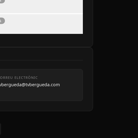
à
à
ORREU ELECTRÒNIC
tvbergueda@tvbergueda.com