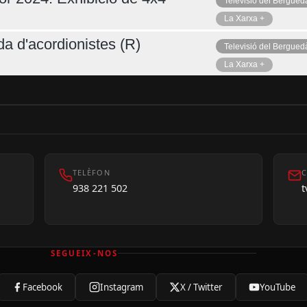
Televisió del Bergued
La Xarxa +
da d'acordionistes (R)
Televisió del Bergued
La Xarxa +
TELÈFON
C
938 221 502
SEGUEIX-NOS
Facebook
Instagram
X / Twitter
YouTube