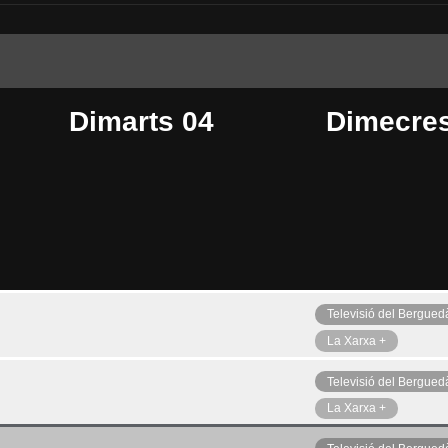
Dimarts 04
Dimecre
Televisió del Bergued
Divendres 07
Ahir
La Xarxa +
Televisió del Bergued
La Xarxa +