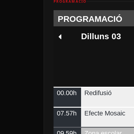
PROGRAMACIÓ
PROGRAMACIÓ
Dilluns 03
00.00h
Redifusió
Dijous 06
07.57h
Efecte Mosaic
09.59h
Zona escolar