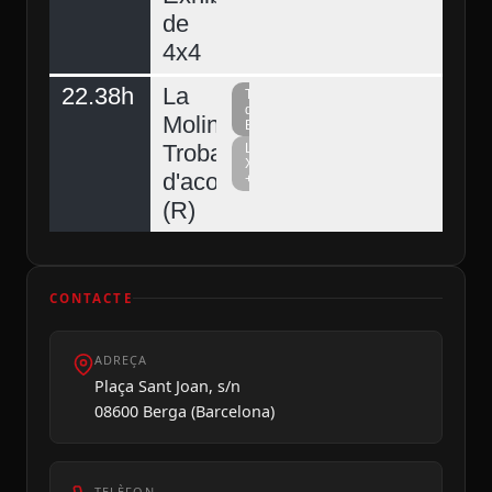
de
4x4
22.38h
La
Televisió
del
Molina,
Berguedà
Trobada
La
Xarxa
d'acordionistes
+
(R)
CONTACTE
ADREÇA
Plaça Sant Joan, s/n
08600 Berga (Barcelona)
TELÈFON