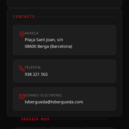
CONTACTE
ADREÇA
Dilluns 10
Plaça Sant Joan, s/n
08600 Berga (Barcelona)
TELÈFON
938 221 502
CORREU ELECTRÒNIC
tvbergueda@tvbergueda.com
SEGUEIX-NOS