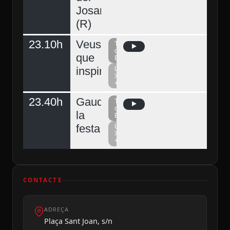
Josart
(R)
23.10h
Veus
Televisió
del
que
Berguedà
inspiren
La
Xarxa
+
23.40h
Gaudeix
Televisió
del
la
Berguedà
festa
La
Xarxa
+
CONTACTE
ADREÇA
Plaça Sant Joan, s/n