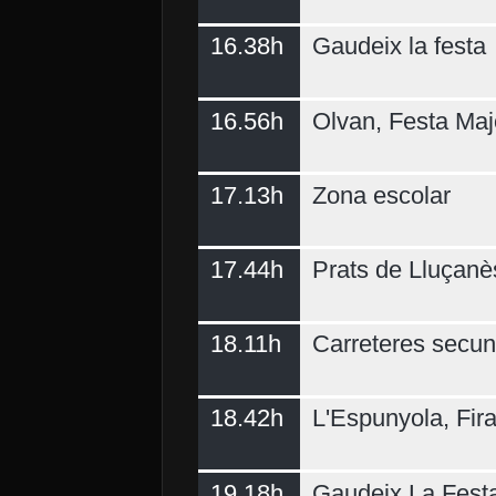
16.38h
Gaudeix la festa
16.56h
Olvan, Festa Maj
17.13h
Zona escolar
17.44h
Prats de Lluçanè
18.11h
Carreteres secun
18.42h
L'Espunyola, Fir
19.18h
Gaudeix La Fest