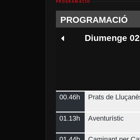
PROGRAMACIÓ
PROGRAMACIÓ
Diumenge 02
00.46h
Prats de Lluçanè
Dimecres 05
01.13h
Aventurístic
01.44h
Caminant per Ca