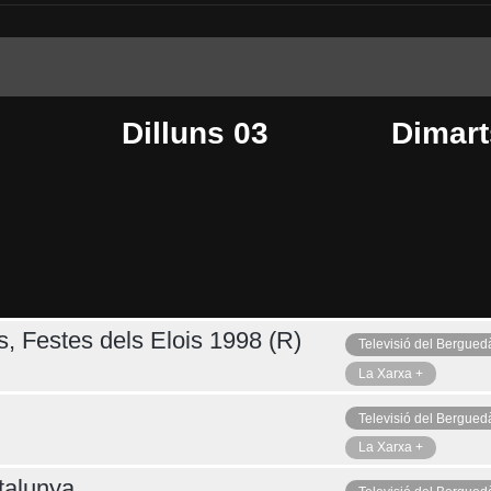
Dilluns 03
Dimart
s, Festes dels Elois 1998 (R)
Televisió del Bergued
Dijous 06
Ahir
La Xarxa +
Televisió del Bergued
La Xarxa +
talunya