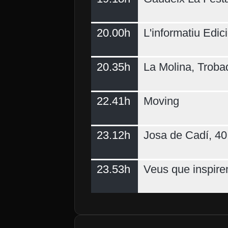
20.00h
L'informatiu Edici
20.35h
La Molina, Troba
22.41h
Moving
23.12h
Josa de Cadí, 40 
23.53h
Veus que inspire