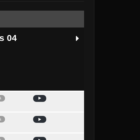
s 04
à
Avui
à