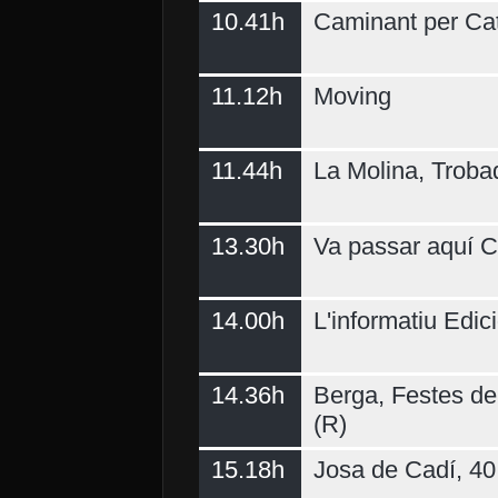
10.41h
Caminant per Ca
11.12h
Moving
11.44h
La Molina, Troba
13.30h
Va passar aquí C
14.00h
L'informatiu Edici
14.36h
Berga, Festes del
(R)
15.18h
Josa de Cadí, 40 