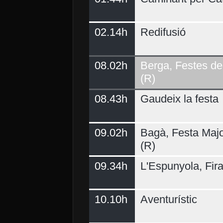
02.14h
Redifusió
Demà
08.02h
Berga, Festes del
(R)
08.43h
Gaudeix la festa
09.02h
Bagà, Festa Majo
(R)
09.34h
L'Espunyola, Fir
10.10h
Aventurístic