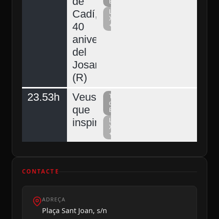
de
Berguedà
Cadí,
La
Xarxa
40
+
aniversari
del
Josart
(R)
23.53h
Veus
Televisió
del
que
Berguedà
inspiren
La
Xarxa
+
CONTACTE
ADREÇA
Plaça Sant Joan, s/n