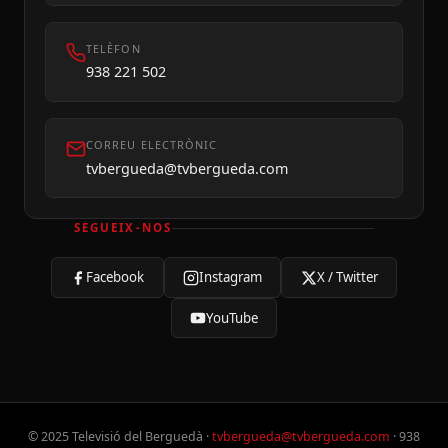
TELÈFON
938 221 502
CORREU ELECTRÒNIC
tvbergueda@tvbergueda.com
SEGUEIX-NOS
Facebook
Instagram
X / Twitter
YouTube
© 2025 Televisió del Berguedà ·
tvbergueda@tvbergueda.com
· 938