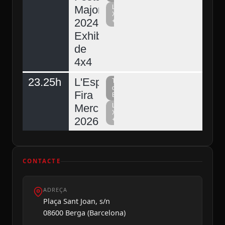
Major
La
Xarxa
2024.
+
Exhibició
de
4x4
23.25h
L'Espunyola,
Televisió
del
Fira
Berguedà
Mercat
La
Xarxa
2026
+
CONTACTE
ADREÇA
Plaça Sant Joan, s/n
08600 Berga (Barcelona)