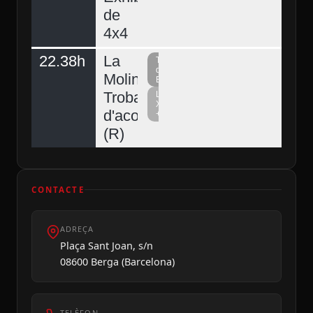
de
4x4
22.38h
La
Televisió
del
Molina,
Berguedà
Trobada
La
Xarxa
d'acordionistes
+
(R)
CONTACTE
ADREÇA
Plaça Sant Joan, s/n
08600 Berga (Barcelona)
TELÈFON