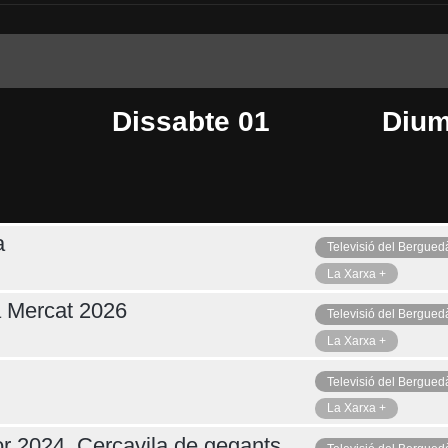
Dissabte 01
Dium
a
Televisió del Bergued
Ahir
Avui
De
La Xarxa +
a Mercat 2026
Televisió del Bergued
La Xarxa +
Televisió del Bergued
La Xarxa +
r 2024. Cercavila de gegants