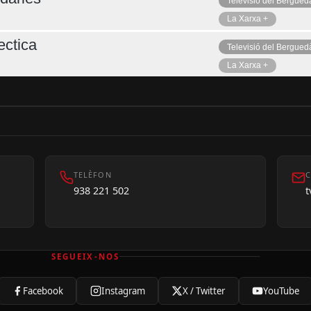
Televisió del Bergued
La Xarxa +
ctica
Televisió del Bergued
La Xarxa +
TELÈFON
C
938 221 502
SEGUEIX-NOS
Facebook
Instagram
X / Twitter
YouTube