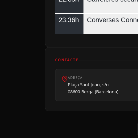
23.36h
Converses Conne
CONTACTE
ADREÇA
Plaça Sant Joan, s/n
08600 Berga (Barcelona)