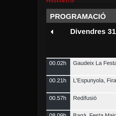
PROGRAMACIÓ
PROGRAMACIÓ
Divendres 31
00.02h
Gaudeix La Fest
Dilluns 03
00.21h
L'Espunyola, Fir
00.57h
Redifusió
08.09h
Bagà, Festa Majo