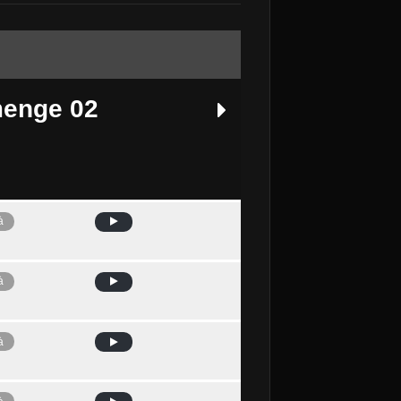
enge 02
à
mà
à
à