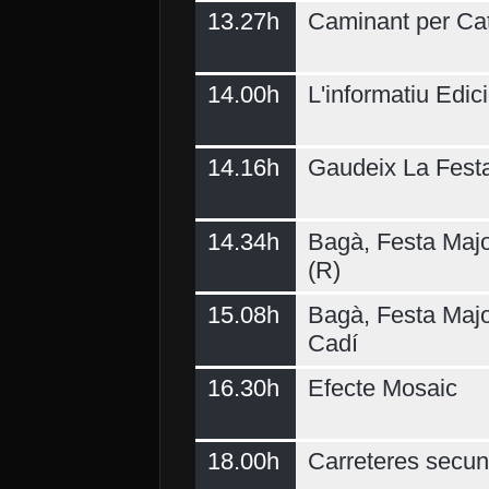
13.27h
Caminant per Ca
14.00h
L'informatiu Edici
14.16h
Gaudeix La Fest
14.34h
Bagà, Festa Majo
(R)
15.08h
Bagà, Festa Majo
Cadí
16.30h
Efecte Mosaic
18.00h
Carreteres secun