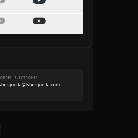
à
à
ORREU ELECTRÒNIC
tvbergueda@tvbergueda.com