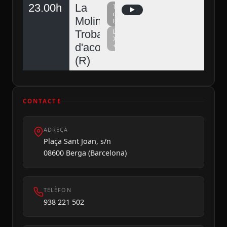
23.00h
La
Televisió
del
Molina,
Berguedà
Trobada
La
Xarxa
d'acordionistes
+
(R)
CONTACTE
ADREÇA
Plaça Sant Joan, s/n
08600 Berga (Barcelona)
TELÈFON
938 221 502