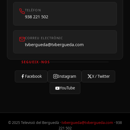
TELÈFON
938 221 502
CORREU ELECTRÒNIC
tvbergueda@tvbergueda.com
SEGUEIX-NOS
Facebook
Instagram
X / Twitter
YouTube
© 2025 Televisió del Berguedà ·
tvbergueda@tvbergueda.com
· 938
221 502