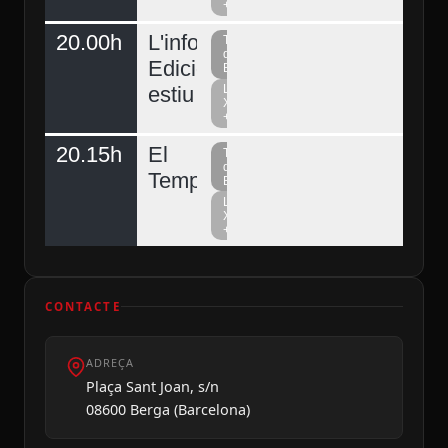
+
20.00h
L'informatiu
Televisió
del
Edició
Berguedà
estiu
La
Xarxa
+
20.15h
El
Televisió
del
Temps
Berguedà
La
Xarxa
+
CONTACTE
ADREÇA
Plaça Sant Joan, s/n
08600 Berga (Barcelona)