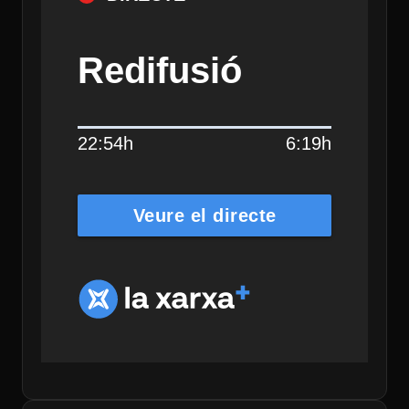
Redifusió
22:54h
6:19h
Veure el directe