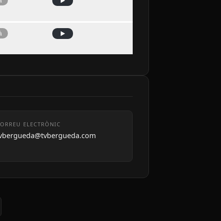
à
à
ORREU ELECTRÒNIC
tvbergueda@tvbergueda.com