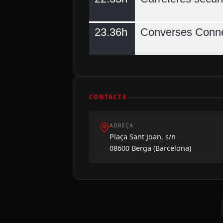
23.36h
Converses Conne
CONTACTE
ADREÇA
Plaça Sant Joan, s/n
08600 Berga (Barcelona)