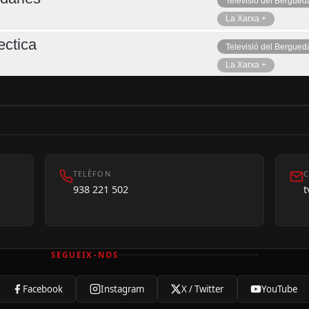
Televisió del Bergued
La Xarxa +
ctica
Televisió del Bergued
La Xarxa +
TELÈFON
C
938 221 502
SEGUEIX-NOS
Facebook
Instagram
X / Twitter
YouTube