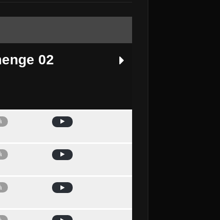
enge 02
à
mà
à
à