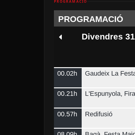
PROGRAMACIÓ
PROGRAMACIÓ
Divendres 31
00.02h
Gaudeix La Fest
Dilluns 03
00.21h
L'Espunyola, Fir
00.57h
Redifusió
08.09h
Bagà, Festa Majo