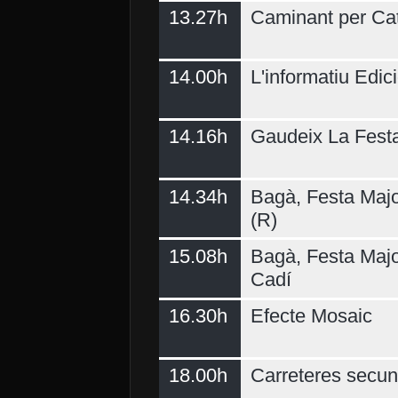
13.27h
Caminant per Ca
14.00h
L'informatiu Edici
14.16h
Gaudeix La Fest
14.34h
Bagà, Festa Majo
(R)
15.08h
Bagà, Festa Majo
Cadí
16.30h
Efecte Mosaic
18.00h
Carreteres secun