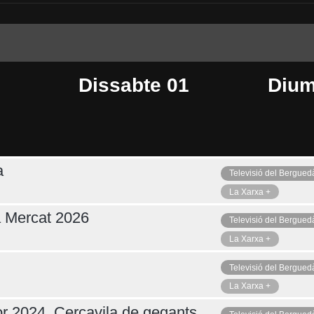
Dissabte 01
Dium
a
Televisió del Bergued
Ahir
Avui
De
La Xarxa +
a Mercat 2026
Televisió del Bergued
La Xarxa +
Televisió del Bergued
La Xarxa +
r 2024. Cercavila de gegants