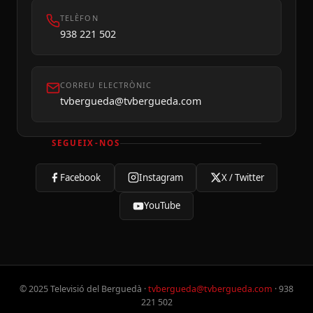
TELÈFON
938 221 502
CORREU ELECTRÒNIC
tvbergueda@tvbergueda.com
SEGUEIX-NOS
Facebook
Instagram
X / Twitter
YouTube
© 2025 Televisió del Berguedà ·
tvbergueda@tvbergueda.com
· 938
221 502