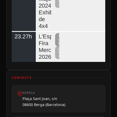
Xarxa
2024.
+
Exhibició
de
4x4
23.27h
L'Espunyola,
Televisió
del
Fira
Berguedà
Mercat
La
Xarxa
2026
+
CONTACTE
ADREÇA
Plaça Sant Joan, s/n
08600 Berga (Barcelona)