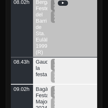
08.02h
Berga,
Televisió
del
Festes
Berguedà
del
La
Xarxa
Barri
+
de
Sta.
Eulàlia
1999
(R)
08.43h
Gaudeix
Televisió
del
la
Berguedà
festa
La
Xarxa
+
09.02h
Bagà,
Televisió
del
Festa
Berguedà
Major
La
Xarxa
2024.
+