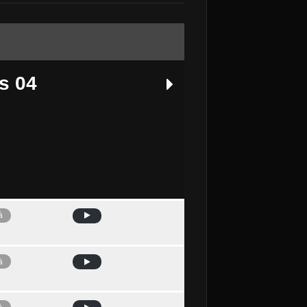
s 04
à
Avui
à