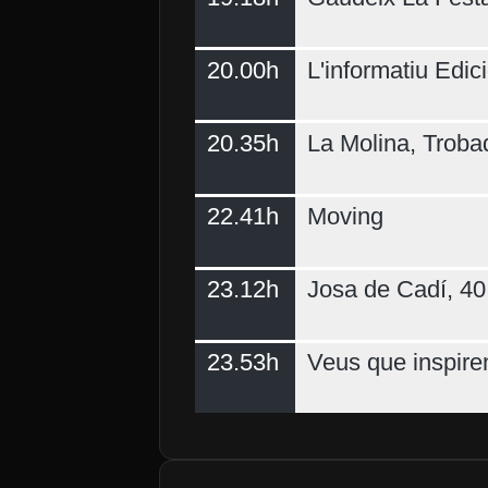
20.00h
L'informatiu Edici
20.35h
La Molina, Troba
22.41h
Moving
23.12h
Josa de Cadí, 40 
23.53h
Veus que inspire