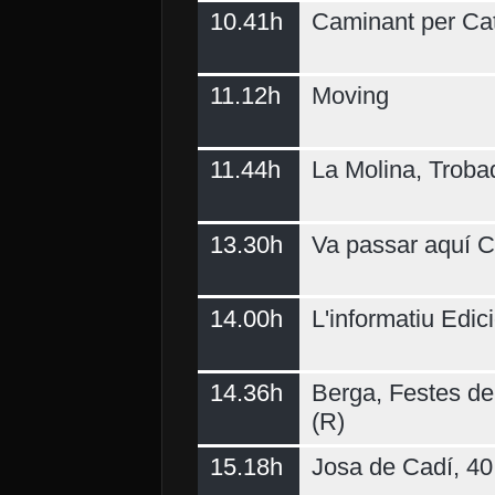
10.41h
Caminant per Ca
11.12h
Moving
11.44h
La Molina, Troba
13.30h
Va passar aquí C
14.00h
L'informatiu Edici
14.36h
Berga, Festes del
(R)
15.18h
Josa de Cadí, 40 