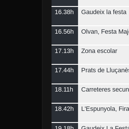
16.38h
Gaudeix la festa
16.56h
Olvan, Festa Maj
17.13h
Zona escolar
17.44h
Prats de Lluçanè
18.11h
Carreteres secun
18.42h
L'Espunyola, Fir
19.18h
Gaudeix La Fest