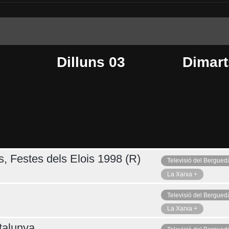
Dilluns 03
Dimart
s, Festes dels Elois 1998 (R)
Televisió del Bergued
Dijous 06
Ahir
La Xarxa +
Televisió del Bergued
La Xarxa +
talunya