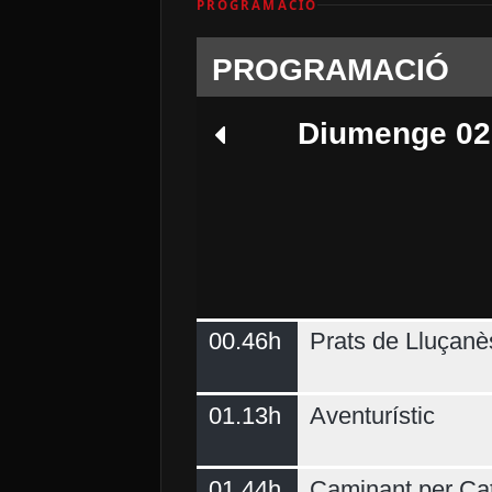
PROGRAMACIÓ
PROGRAMACIÓ
Diumenge 02
00.46h
Prats de Lluçanè
Dimecres 05
01.13h
Aventurístic
01.44h
Caminant per Ca