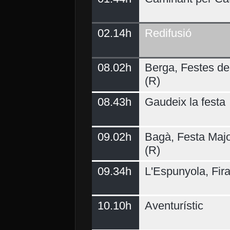
02.14h
Redifusió
Demà
08.02h
Berga, Festes del
(R)
08.43h
Gaudeix la festa
09.02h
Bagà, Festa Majo
(R)
09.34h
L'Espunyola, Fir
10.10h
Aventurístic