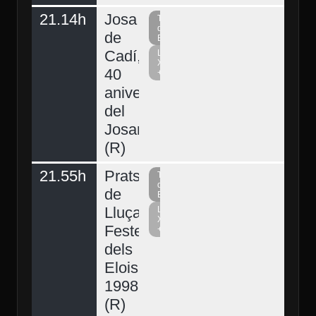
21.14h
Josa
Televisió
del
de
Berguedà
Cadí,
La
Xarxa
40
+
aniversari
del
Josart
(R)
21.55h
Prats
Televisió
del
de
Berguedà
Lluçanès,
La
Xarxa
Festes
+
dels
Elois
1998
(R)
Demà