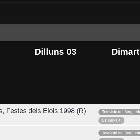
Dilluns 03
Dimart
s, Festes dels Elois 1998 (R)
Televisió del Bergued
Dijous 06
Ahir
La Xarxa +
Televisió del Bergued