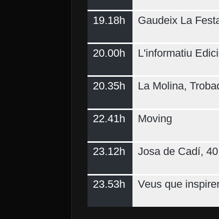
19.18h
Gaudeix La Fest
20.00h
L'informatiu Edici
20.35h
La Molina, Troba
22.41h
Moving
23.12h
Josa de Cadí, 40 
23.53h
Veus que inspire