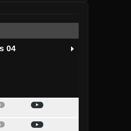
s 04
à
Avui
à