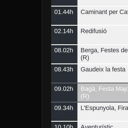
01.44h
Caminant per Ca
02.14h
Redifusió
Demà
08.02h
Berga, Festes del
(R)
08.43h
Gaudeix la festa
09.02h
Bagà, Festa Majo
(R)
09.34h
L'Espunyola, Fir
10.10h
Aventurístic