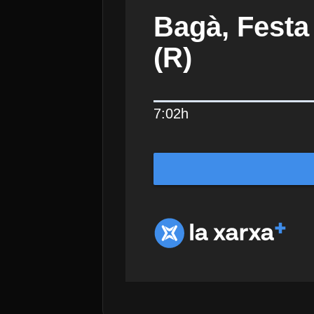
Bagà, Festa
(R)
7:02h