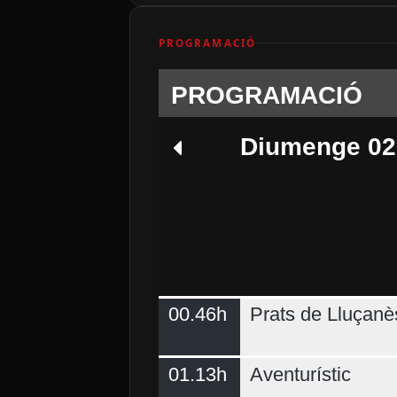
PROGRAMACIÓ
PROGRAMACIÓ
Diumenge 02
00.46h
Prats de Lluçanè
Dimecres 05
01.13h
Aventurístic