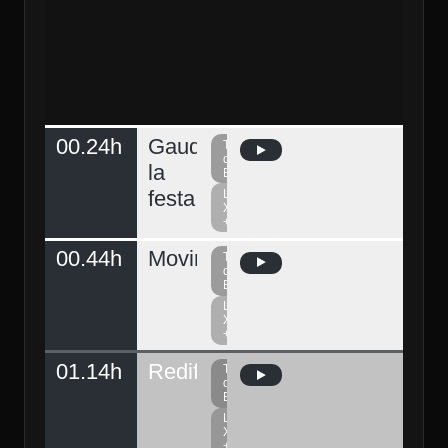
00.24h
Gaudeix
Televisió
Dimecres 05
del
la
Berguedà
festa
La
Xarxa
+
00.44h
Moving
Televisió
del
Berguedà
La
Xarxa
+
01.14h
Redifusió
Televisió
del
Berguedà
La
Xarxa
+