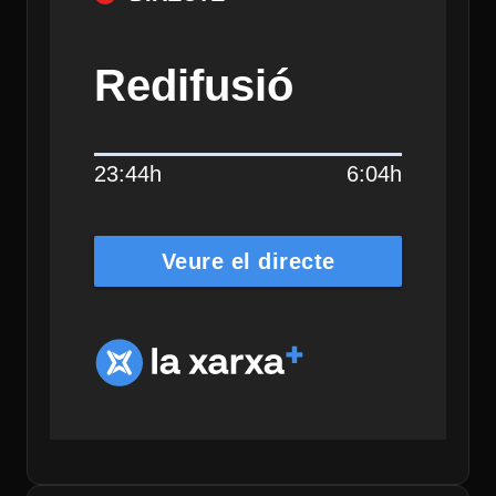
Redifusió
23:44h
6:04h
Veure el directe