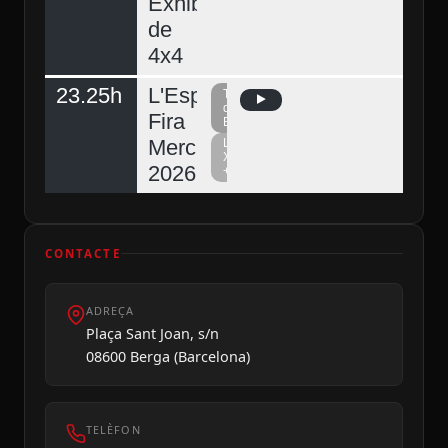
Exhibició
de
4x4
23.25h
L'Espunyola,
Televisió
del
Fira
Berguedà
Mercat
La
Xarxa
2026
+
CONTACTE
ADREÇA
Plaça Sant Joan, s/n
08600 Berga (Barcelona)
TELÈFON