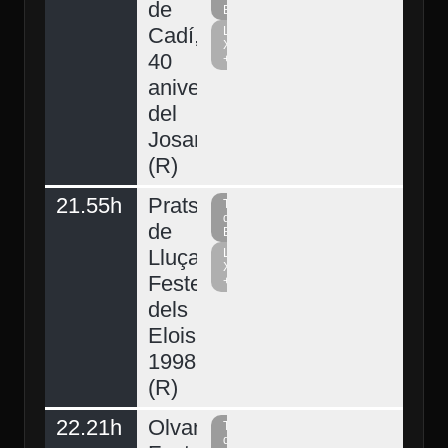
de
Berguedà
Cadí,
La
Xarxa
40
+
aniversari
del
Josart
(R)
21.55h
Prats
Televisió
del
de
Berguedà
Lluçanès,
La
Xarxa
Festes
+
dels
Elois
1998
(R)
Demà
22.21h
Olvan,
Televisió
del