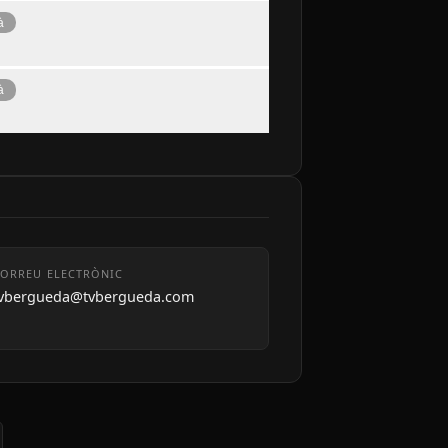
à
à
ORREU ELECTRÒNIC
tvbergueda@tvbergueda.com