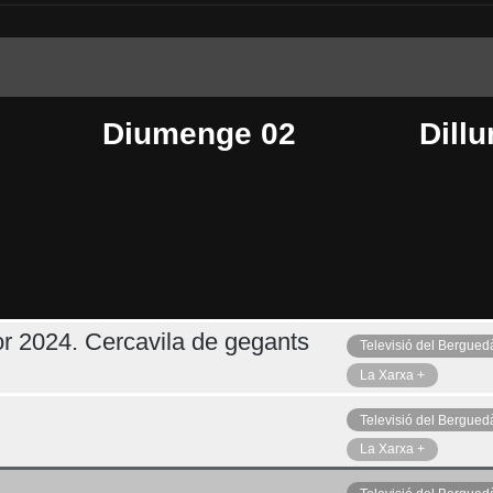
Diumenge 02
Dillu
r 2024. Cercavila de gegants
Televisió del Bergued
Dimecres 05
Ahir
La Xarxa +
Televisió del Bergued
La Xarxa +