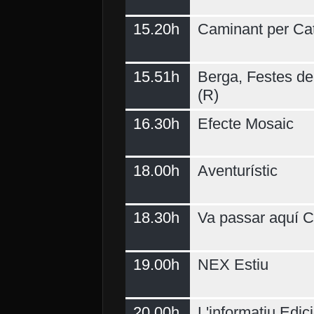
15.20h
Caminant per Ca
15.51h
Berga, Festes del
(R)
16.30h
Efecte Mosaic
18.00h
Aventurístic
18.30h
Va passar aquí C
19.00h
NEX Estiu
20.00h
L'informatiu Edici