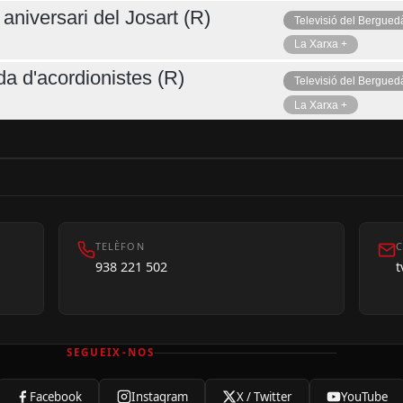
aniversari del Josart (R)
Televisió del Bergued
La Xarxa +
da d'acordionistes (R)
Televisió del Bergued
La Xarxa +
TELÈFON
C
938 221 502
SEGUEIX-NOS
Facebook
Instagram
X / Twitter
YouTube