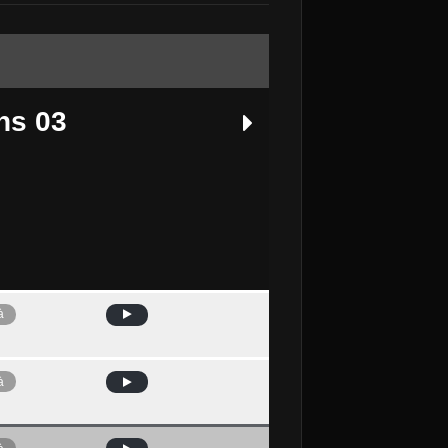
ns 03
à
Avui
à