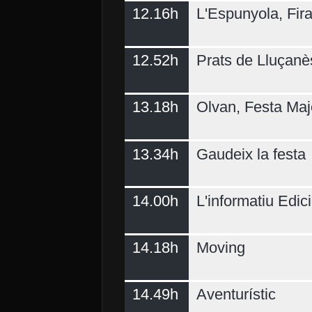
12.16h
L'Espunyola, Fir
12.52h
Prats de Lluçanè
13.18h
Olvan, Festa Maj
13.34h
Gaudeix la festa
14.00h
L'informatiu Edici
14.18h
Moving
14.49h
Aventurístic