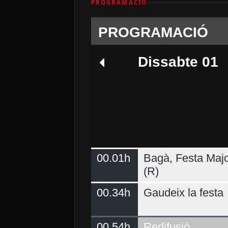
PROGRAMACIÓ
PROGRAMACIÓ
Dissabte 01
00.01h
Bagà, Festa Majo
Dimarts 04
(R)
00.34h
Gaudeix la festa
00.54h
Redifusió