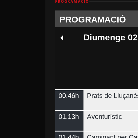
PROGRAMACIÓ
PROGRAMACIÓ
Diumenge 02
00.46h
Prats de Lluçanè
Dimecres 05
01.13h
Aventurístic
01.44h
Caminant per Ca