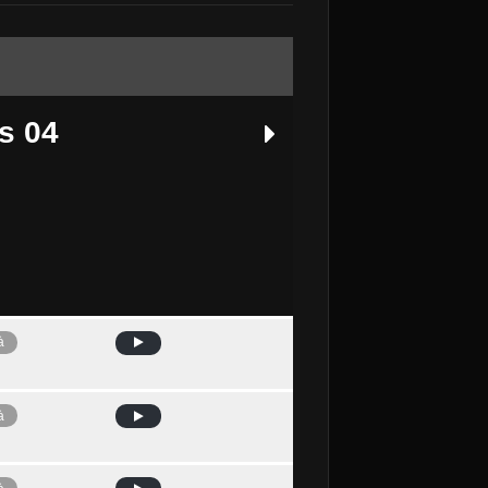
s 04
à
Avui
à