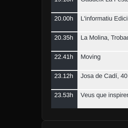
20.00h
L'informatiu Edici
20.35h
La Molina, Troba
22.41h
Moving
23.12h
Josa de Cadí, 40 
23.53h
Veus que inspire