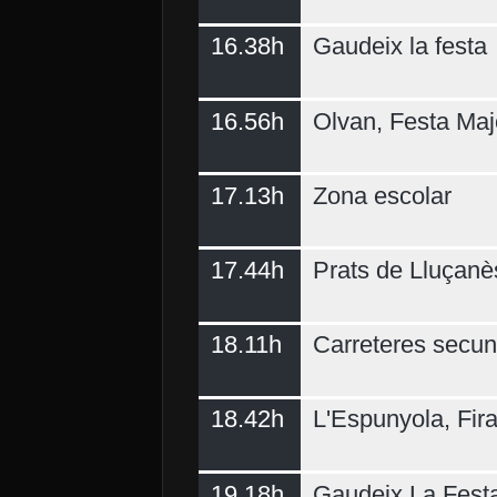
16.38h
Gaudeix la festa
16.56h
Olvan, Festa Maj
17.13h
Zona escolar
17.44h
Prats de Lluçanè
18.11h
Carreteres secun
18.42h
L'Espunyola, Fir
19.18h
Gaudeix La Fest