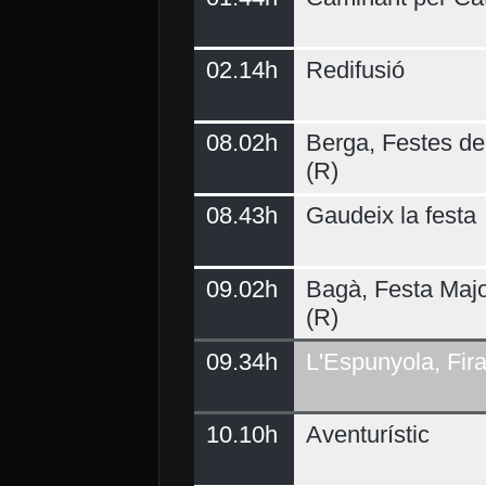
02.14h
Redifusió
Demà
08.02h
Berga, Festes del
(R)
08.43h
Gaudeix la festa
09.02h
Bagà, Festa Majo
(R)
09.34h
L'Espunyola, Fir
10.10h
Aventurístic