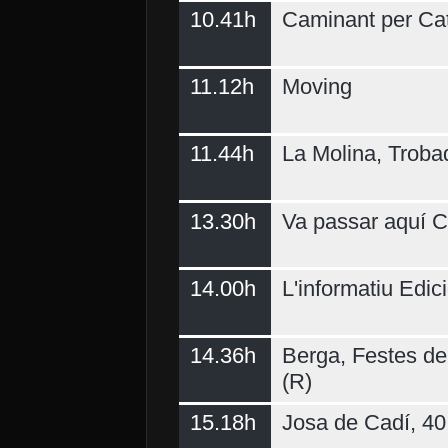
10.41h
Caminant per Ca
11.12h
Moving
11.44h
La Molina, Troba
13.30h
Va passar aquí C
14.00h
L'informatiu Edici
14.36h
Berga, Festes del
(R)
15.18h
Josa de Cadí, 40 