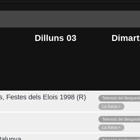
Dilluns 03
Dimart
s, Festes dels Elois 1998 (R)
Televisió del Bergued
Dijous 06
Ahir
La Xarxa +
Televisió del Bergued
La Xarxa +
talunya