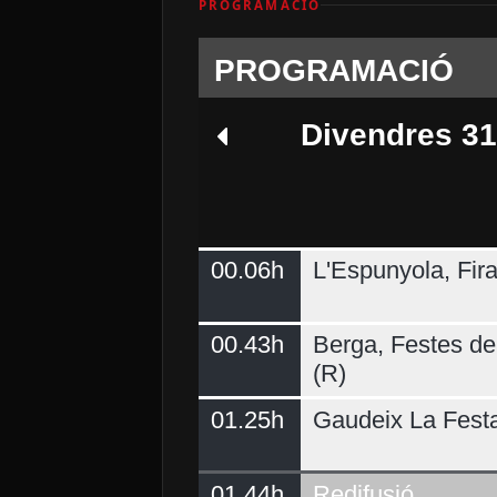
PROGRAMACIÓ
PROGRAMACIÓ
Divendres 31
00.06h
L'Espunyola, Fir
Dilluns 03
00.43h
Berga, Festes del
(R)
01.25h
Gaudeix La Fest
01.44h
Redifusió