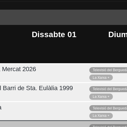
Dissabte 01
Dium
a Mercat 2026
Televisió del Bergued
Dimarts 04
Ahir
La Xarxa +
 Barri de Sta. Eulàlia 1999
Televisió del Bergued
La Xarxa +
a
Televisió del Bergued
La Xarxa +