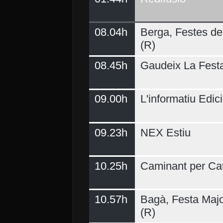
08.04h
Berga, Festes del
(R)
08.45h
Gaudeix La Fest
09.00h
L'informatiu Edici
09.23h
NEX Estiu
10.25h
Caminant per Ca
10.57h
Bagà, Festa Majo
(R)