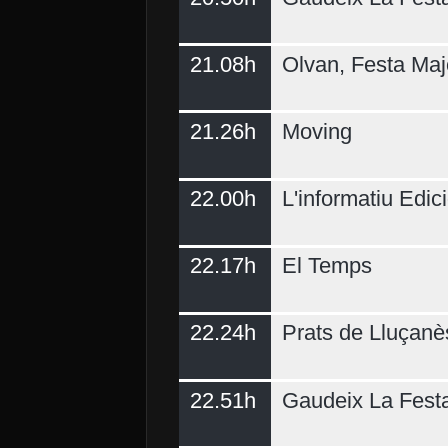
21.08h
Olvan, Festa Maj
21.26h
Moving
22.00h
L'informatiu Edici
22.17h
El Temps
22.24h
Prats de Lluçanè
22.51h
Gaudeix La Fest