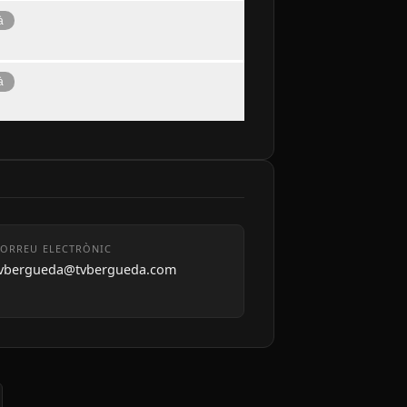
à
à
ORREU ELECTRÒNIC
tvbergueda@tvbergueda.com