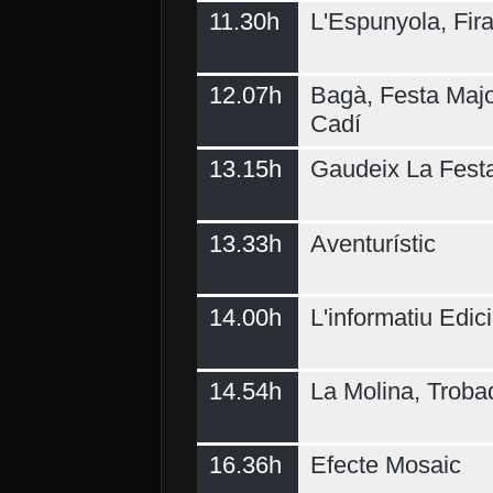
11.30h
L'Espunyola, Fir
12.07h
Bagà, Festa Majo
Cadí
13.15h
Gaudeix La Fest
13.33h
Aventurístic
14.00h
L'informatiu Edici
14.54h
La Molina, Troba
16.36h
Efecte Mosaic