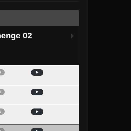
enge 02
à
Avui
à
à