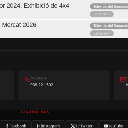
or 2024. Exhibició de 4x4
Televisió del Bergued
La Xarxa +
a Mercat 2026
Televisió del Bergued
La Xarxa +
TELÈFON
C
938 221 502
SEGUEIX-NOS
Facebook
Instagram
X / Twitter
YouTube