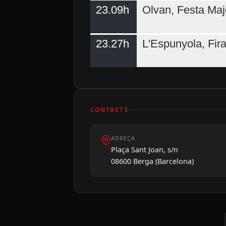
23.09h
Olvan, Festa Maj
23.27h
L'Espunyola, Fir
CONTACTE
ADREÇA
Plaça Sant Joan, s/n
08600 Berga (Barcelona)