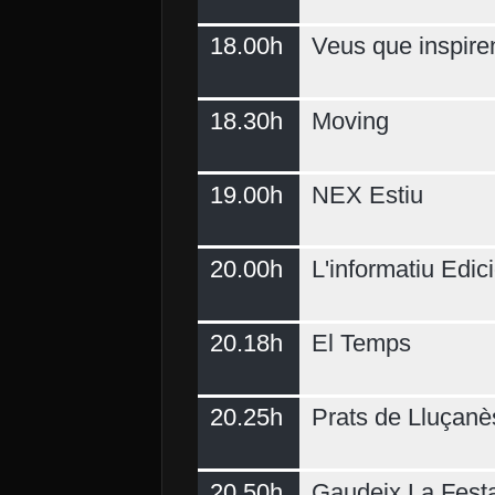
18.00h
Veus que inspire
18.30h
Moving
19.00h
NEX Estiu
20.00h
L'informatiu Edici
20.18h
El Temps
20.25h
Prats de Lluçanè
20.50h
Gaudeix La Fest