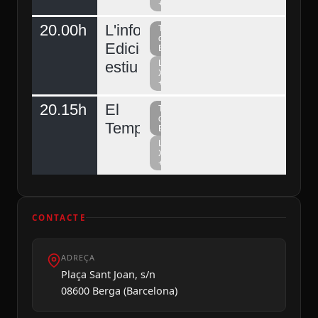
+
20.00h
L'informatiu
Televisió
del
Edició
Berguedà
estiu
La
Xarxa
+
20.15h
El
Televisió
del
Temps
Berguedà
La
Xarxa
+
CONTACTE
ADREÇA
Plaça Sant Joan, s/n
08600 Berga (Barcelona)