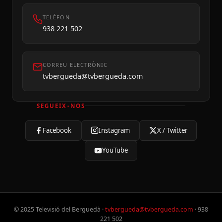
TELÈFON
938 221 502
CORREU ELECTRÒNIC
tvbergueda@tvbergueda.com
SEGUEIX-NOS
Facebook
Instagram
X / Twitter
YouTube
© 2025 Televisió del Berguedà ·
tvbergueda@tvbergueda.com
· 938
221 502