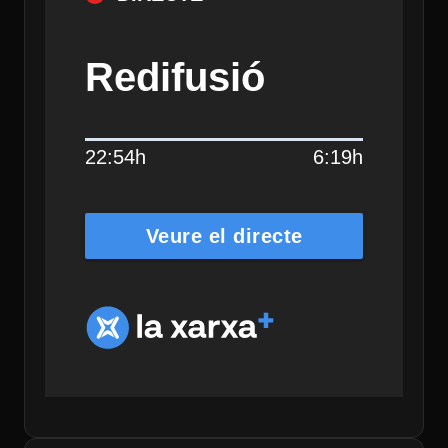
Redifusió
22:54h
6:19h
Veure el directe