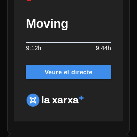
Moving
9:12h
9:44h
Veure el directe