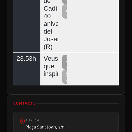
de
Berguedà
Cadí,
La
Xarxa
40
+
aniversari
del
Josart
(R)
23.53h
Veus
Televisió
del
que
Berguedà
inspiren
La
Xarxa
+
CONTACTE
ADREÇA
Plaça Sant Joan, s/n