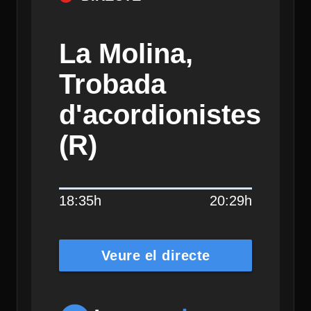
La Molina,
Trobada
d'acordionistes
(R)
18:35h
20:29h
Veure el directe