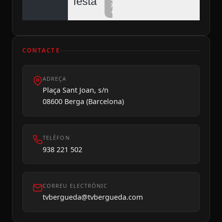
festa
Xarxa
+
CONTACTE
ADREÇA
Dilluns 10
Plaça Sant Joan, s/n
08600 Berga (Barcelona)
TELÈFON
938 221 502
CORREU ELECTRÒNIC
tvbergueda@tvbergueda.com