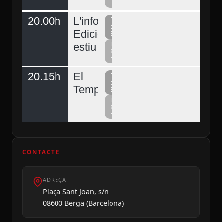
+
20.00h
L'informatiu
Televisió
del
Edició
Berguedà
estiu
La
Xarxa
+
20.15h
El
Televisió
del
Temps
Berguedà
La
Xarxa
+
CONTACTE
ADREÇA
Plaça Sant Joan, s/n
08600 Berga (Barcelona)