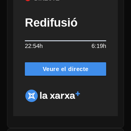
Redifusió
22:54h
6:19h
Veure el directe