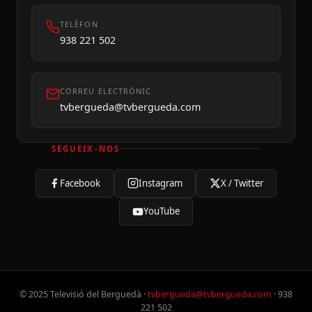
TELÈFON
938 221 502
CORREU ELECTRÒNIC
tvbergueda@tvbergueda.com
SEGUEIX-NOS
Facebook
Instagram
X / Twitter
YouTube
© 2025 Televisió del Berguedà ·
tvbergueda@tvbergueda.com
· 938
221 502