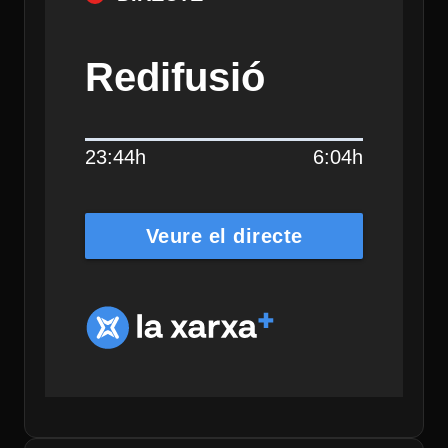
Redifusió
23:44h
6:04h
Veure el directe