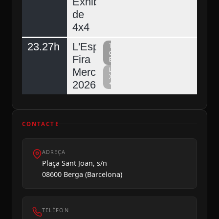
Exhibició
de
4x4
23.27h
L'Espunyola,
Televisió
del
Fira
Berguedà
Mercat
La
Xarxa
2026
+
CONTACTE
ADREÇA
Plaça Sant Joan, s/n
08600 Berga (Barcelona)
TELÈFON