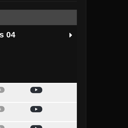
s 04
à
Avui
à