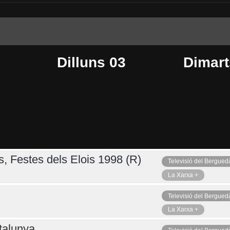
Dilluns 03
Dimart
s, Festes dels Elois 1998 (R)
Televisió del Bergued
Dijous 06
Ahir
La Xarxa +
Televisió del Bergued
La Xarxa +
talunya