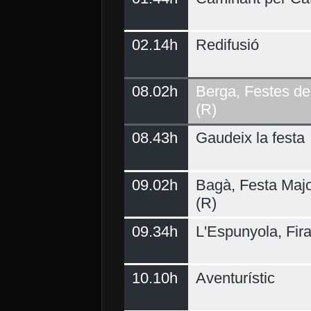
02.14h
Redifusió
Demà
08.02h
Berga, Festes del
(R)
08.43h
Gaudeix la festa
09.02h
Bagà, Festa Majo
(R)
09.34h
L'Espunyola, Fir
10.10h
Aventurístic