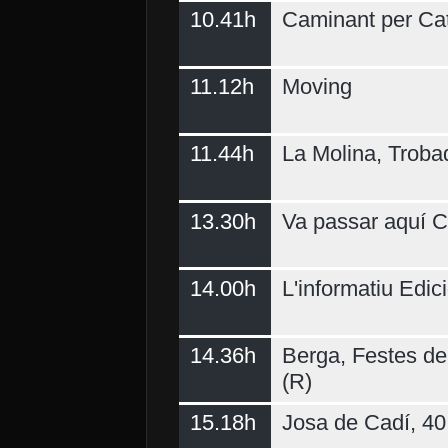
10.41h
Caminant per Ca
11.12h
Moving
11.44h
La Molina, Troba
13.30h
Va passar aquí C
14.00h
L'informatiu Edici
14.36h
Berga, Festes del
(R)
15.18h
Josa de Cadí, 40 