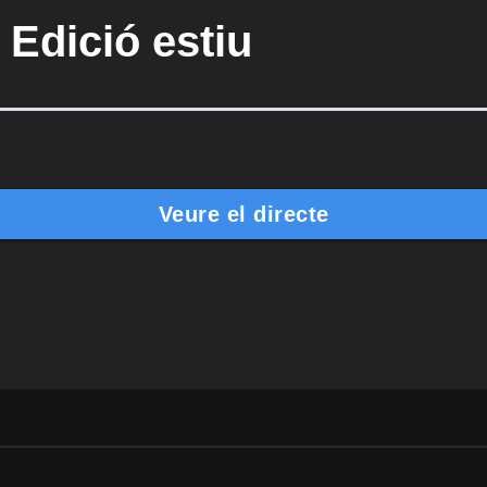
 Edició estiu
Veure el directe