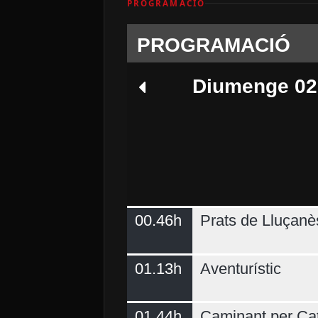
PROGRAMACIÓ
PROGRAMACIÓ
Diumenge 02
00.46h
Prats de Lluçanè
Dimecres 05
01.13h
Aventurístic
01.44h
Caminant per Ca