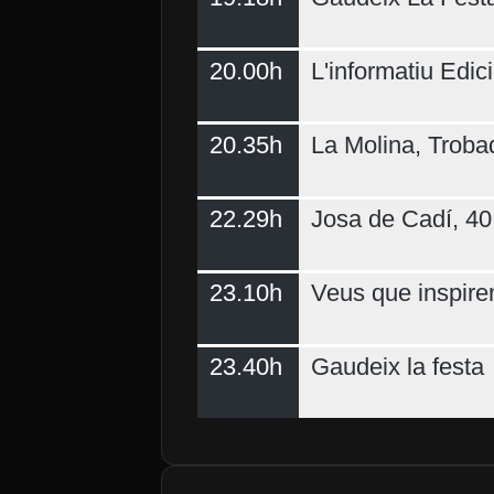
20.00h
L'informatiu Edici
20.35h
La Molina, Troba
22.29h
Josa de Cadí, 40 
23.10h
Veus que inspire
23.40h
Gaudeix la festa