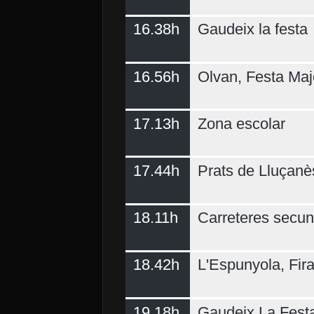
16.38h
Gaudeix la festa
16.56h
Olvan, Festa Maj
17.13h
Zona escolar
17.44h
Prats de Lluçanè
18.11h
Carreteres secun
18.42h
L'Espunyola, Fir
19.18h
Gaudeix La Fest