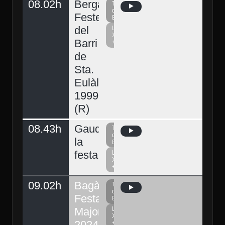
08.02h
Berga,
Televisió
del
Festes
Berguedà
del
La
Xarxa
Barri
+
de
Sta.
Eulàlia
1999
(R)
08.43h
Gaudeix
Televisió
del
la
Berguedà
festa
La
Xarxa
+
09.02h
Bagà,
Televisió
del
Festa
Berguedà
Major
La
Xarxa
2024.
+