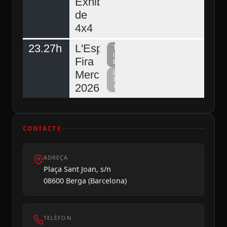
Exhibició
de
4x4
23.27h
L'Espunyola,
Televisió
del
Fira
Berguedà
Mercat
La
Xarxa
2026
+
CONTACTE
ADREÇA
Plaça Sant Joan, s/n
08600 Berga (Barcelona)
TELÈFON