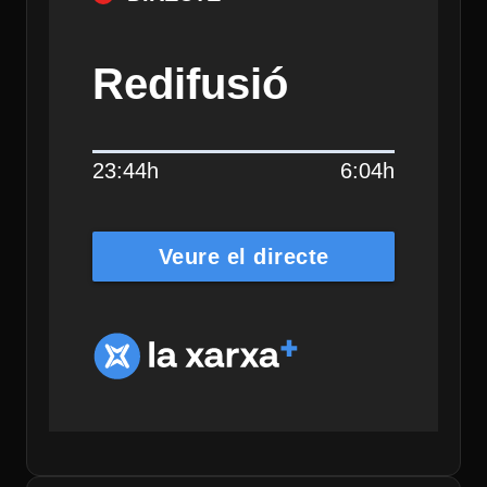
Redifusió
23:44h
6:04h
Veure el directe